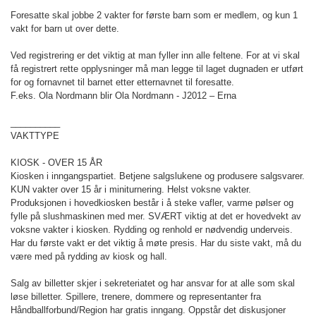
Foresatte skal jobbe 2 vakter for første barn som er medlem, og kun 1
vakt for barn ut over dette.
Ved registrering er det viktig at man fyller inn alle feltene. For at vi skal
få registrert rette opplysninger må man legge til laget dugnaden er utført
for og fornavnet til barnet etter etternavnet til foresatte.
F.eks. Ola Nordmann blir Ola Nordmann - J2012 – Erna
__________
VAKTTYPE
KIOSK - OVER 15 ÅR
Kiosken i inngangspartiet. Betjene salgslukene og produsere salgsvarer.
KUN vakter over 15 år i miniturnering. Helst voksne vakter.
Produksjonen i hovedkiosken består i å steke vafler, varme pølser og
fylle på slushmaskinen med mer. SVÆRT viktig at det er hovedvekt av
voksne vakter i kiosken. Rydding og renhold er nødvendig underveis.
Har du første vakt er det viktig å møte presis. Har du siste vakt, må du
være med på rydding av kiosk og hall.
Salg av billetter skjer i sekreteriatet og har ansvar for at alle som skal
løse billetter. Spillere, trenere, dommere og representanter fra
Håndballforbund/Region har gratis inngang. Oppstår det diskusjoner