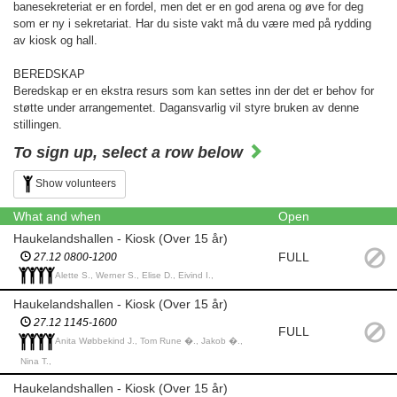
banesekreteriat er en fordel, men det er en god arena og øve for deg
som er ny i sekretariat. Har du siste vakt må du være med på rydding
av kiosk og hall.
BEREDSKAP
Beredskap er en ekstra resurs som kan settes inn der det er behov for
støtte under arrangementet. Dagansvarlig vil styre bruken av denne
stillingen.
To sign up, select a row below
Show volunteers
What and when
Open
Haukelandshallen - Kiosk (Over 15 år)
FULL
27.12 0800-1200
Alette S., Werner S., Elise D., Eivind I.,
Haukelandshallen - Kiosk (Over 15 år)
27.12 1145-1600
FULL
Anita Wøbbekind J., Tom Rune �., Jakob �.,
Nina T.,
Haukelandshallen - Kiosk (Over 15 år)