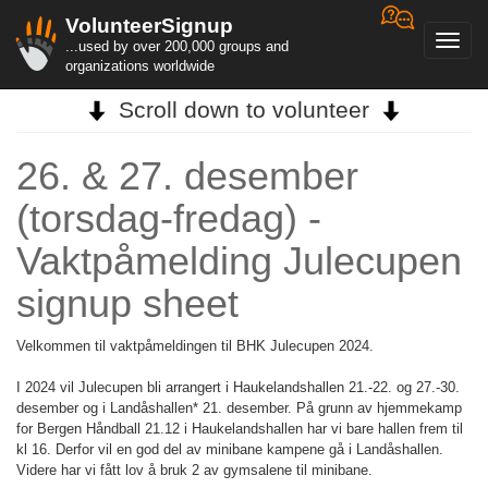
VolunteerSignup
Toggl
...used by over 200,000 groups and
navig
organizations worldwide
Scroll down to volunteer
26. & 27. desember
(torsdag-fredag) -
Vaktpåmelding Julecupen
signup sheet
Velkommen til vaktpåmeldingen til BHK Julecupen 2024.
I 2024 vil Julecupen bli arrangert i Haukelandshallen 21.-22. og 27.-30.
desember og i Landåshallen* 21. desember. På grunn av hjemmekamp
for Bergen Håndball 21.12 i Haukelandshallen har vi bare hallen frem til
kl 16. Derfor vil en god del av minibane kampene gå i Landåshallen.
Videre har vi fått lov å bruk 2 av gymsalene til minibane.