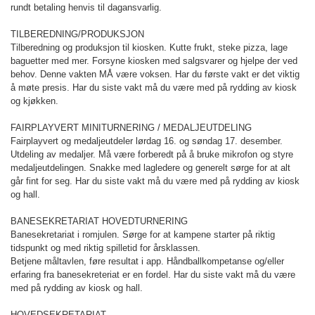
rundt betaling henvis til dagansvarlig.
TILBEREDNING/PRODUKSJON
Tilberedning og produksjon til kiosken. Kutte frukt, steke pizza, lage
baguetter med mer. Forsyne kiosken med salgsvarer og hjelpe der ved
behov. Denne vakten MÅ være voksen. Har du første vakt er det viktig
å møte presis. Har du siste vakt må du være med på rydding av kiosk
og kjøkken.
FAIRPLAYVERT MINITURNERING / MEDALJEUTDELING
Fairplayvert og medaljeutdeler lørdag 16. og søndag 17. desember.
Utdeling av medaljer. Må være forberedt på å bruke mikrofon og styre
medaljeutdelingen. Snakke med lagledere og generelt sørge for at alt
går fint for seg. Har du siste vakt må du være med på rydding av kiosk
og hall.
BANESEKRETARIAT HOVEDTURNERING
Banesekretariat i romjulen. Sørge for at kampene starter på riktig
tidspunkt og med riktig spilletid for årsklassen.
Betjene måltavlen, føre resultat i app. Håndballkompetanse og/eller
erfaring fra banesekreteriat er en fordel. Har du siste vakt må du være
med på rydding av kiosk og hall.
HOVEDSEKRETARIAT