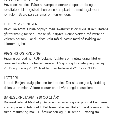
Hovedsekreteriat. Påse at kampene starter til oppsatt tid og at
resultatene blir registret. Hente inn kampkort. Ta imot lagslister i
romjulen. Svare på spørsmål om turneringen.
LEKEROM - VOKSEN
Vakt i lekerom. Holde oppsyn med lekerommet og sikre at aktivitetene
går forsvarlig for seg. Passe på utstyret. Denne vakten må være en
voksen person. Har du siste vakt må du være med på rydding av
lekerom og hall.
RIGGING OG RYDDING
Rigging og rydding. KUN Voksne. Vakter som i utgangspunktet er
reservert spillere på herre/damelag. Rigging og tilrettelegging fredag
20.12 og tirsdag 26.12. Rydde ut av hallene 20-21.12 og 30.12.
LOTTERI
Lotteri. Betjene salgsplassen for lotteriet. Det skal selges lynlodd og
deles ut premier. Vakten passer bra til våre ungdomsspillere.
BANESEKRETARIAT (10 OG 11 ÅR)
Banesekretariat Minihelg. Betjene måltavlen og sørge for at kampene
starter på riktig tidspunkt. Det føres ikke resultat i 10 årsklasessen. Det
føres resultat og mål i 11 årsklassen og i Gullserien. Erfaring fra