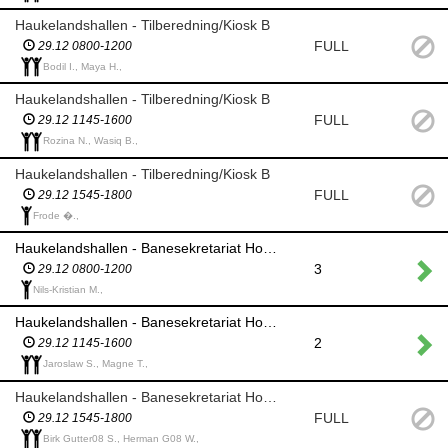
Haukelandshallen - Tilberedning/Kiosk B
FULL
29.12 0800-1200
Bodil I., Maya H.,
Haukelandshallen - Tilberedning/Kiosk B
FULL
29.12 1145-1600
Rozina N., Wasiq B.,
Haukelandshallen - Tilberedning/Kiosk B
FULL
29.12 1545-1800
Frode �.,
Haukelandshallen - Banesekretariat Hovedturnering
3
29.12 0800-1200
Nils-Kristian M.,
Haukelandshallen - Banesekretariat Hovedturnering
2
29.12 1145-1600
Jaroslaw S., Magne T.,
Haukelandshallen - Banesekretariat Hovedturnering
FULL
29.12 1545-1800
Birk Gutter08 S., Herman G08 W.,