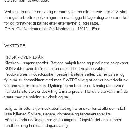
vakt for barn ut over dette.
Ved registrering er det viktig at man fyller inn alle feltene. For at vi skal
få registrert rette opplysninger må man legge til laget dugnaden er utført
for og fornavnet til barnet etter etternavnet til foresatte.
F.eks. Ola Nordmann blir Ola Nordmann - J2012 – Erna
__________
VAKTTYPE
KIOSK - OVER 15 ÅR
Kiosken i inngangspartiet. Betjene salgslukene og produsere salgsvarer.
KUN vakter over 15 år i miniturnering. Helst voksne vakter.
Produksjonen i hovedkiosken består i å steke vafler, varme pølser og
fylle på slushmaskinen med mer. SVÆRT viktig at det er hovedvekt av
voksne vakter i kiosken. Rydding og renhold er nødvendig underveis.
Har du første vakt er det viktig å møte presis. Har du siste vakt, må du
være med på rydding av kiosk og hall.
Salg av billetter skjer i sekreteriatet og har ansvar for at alle som skal
løse billetter. Spillere, trenere, dommere og representanter fra
Håndballforbund/Region har gratis inngang. Oppstår det diskusjoner
rundt betaling henvis til dagansvarlig.