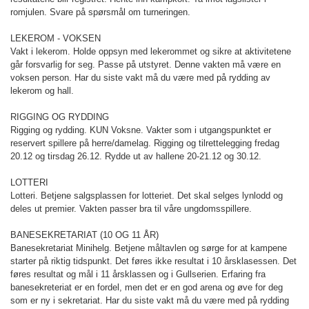
romjulen. Svare på spørsmål om turneringen.
LEKEROM - VOKSEN
Vakt i lekerom. Holde oppsyn med lekerommet og sikre at aktivitetene
går forsvarlig for seg. Passe på utstyret. Denne vakten må være en
voksen person. Har du siste vakt må du være med på rydding av
lekerom og hall.
RIGGING OG RYDDING
Rigging og rydding. KUN Voksne. Vakter som i utgangspunktet er
reservert spillere på herre/damelag. Rigging og tilrettelegging fredag
20.12 og tirsdag 26.12. Rydde ut av hallene 20-21.12 og 30.12.
LOTTERI
Lotteri. Betjene salgsplassen for lotteriet. Det skal selges lynlodd og
deles ut premier. Vakten passer bra til våre ungdomsspillere.
BANESEKRETARIAT (10 OG 11 ÅR)
Banesekretariat Minihelg. Betjene måltavlen og sørge for at kampene
starter på riktig tidspunkt. Det føres ikke resultat i 10 årsklasessen. Det
føres resultat og mål i 11 årsklassen og i Gullserien. Erfaring fra
banesekreteriat er en fordel, men det er en god arena og øve for deg
som er ny i sekretariat. Har du siste vakt må du være med på rydding