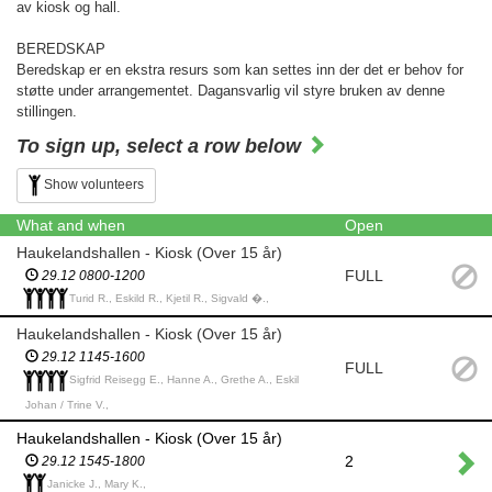
av kiosk og hall.
BEREDSKAP
Beredskap er en ekstra resurs som kan settes inn der det er behov for
støtte under arrangementet. Dagansvarlig vil styre bruken av denne
stillingen.
To sign up, select a row below
Show volunteers
What and when
Open
Haukelandshallen - Kiosk (Over 15 år)
FULL
29.12 0800-1200
Turid R., Eskild R., Kjetil R., Sigvald �.,
Haukelandshallen - Kiosk (Over 15 år)
29.12 1145-1600
FULL
Sigfrid Reisegg E., Hanne A., Grethe A., Eskil
Johan / Trine V.,
Haukelandshallen - Kiosk (Over 15 år)
2
29.12 1545-1800
Janicke J., Mary K.,