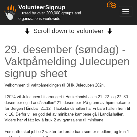
VolunteerSignup
Toggl
...used by over 200,000 groups and
navig
organizations worldwide
Scroll down to volunteer
29. desember (søndag) -
Vaktpåmelding Julecupen
signup sheet
Velkommen til vaktpåmeldingen til BHK Julecupen 2024.
I 2024 vil Julecupen bli arrangert i Haukelandshallen 21.-22. og 27.-30.
desember og i Landåshallen* 21. desember. På grunn av hjemmekamp
for Bergen Håndball 21.12 i Haukelandshallen har vi bare hallen frem til
kl 16. Derfor vil en god del av minibane kampene gå i Landåshallen.
Videre har vi fått lov å bruk 2 av gymsalene til minibane.
Foresatte skal jobbe 2 vakter for første barn som er medlem, og kun 1