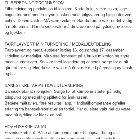
TILBEREDNING/PRODUKSJON
Tilberedning og produksjon til kiosken. Kutte frukt, steke pizza, lage
baguetter med mer. Forsyne kiosken med salgsvarer og hjelpe der ved
behov. Denne vakten MÅ være voksen. Har du første vakt er det viktig
å møte presis. Har du siste vakt må du være med på rydding av kiosk
og kjøkken.
FAIRPLAYVERT MINITURNERING / MEDALJEUTDELING
Fairplayvert og medaljeutdeler lørdag 16. og søndag 17. desember.
Utdeling av medaljer. Må være forberedt på å bruke mikrofon og styre
medaljeutdelingen. Snakke med lagledere og generelt sørge for at alt
går fint for seg. Har du siste vakt må du være med på rydding av kiosk
og hall.
BANESEKRETARIAT HOVEDTURNERING
Banesekretariat i romjulen. Sørge for at kampene starter på riktig
tidspunkt og med riktig spilletid for årsklassen.
Betjene måltavlen, føre resultat i app. Håndballkompetanse og/eller
erfaring fra banesekreteriat er en fordel. Har du siste vakt må du være
med på rydding av kiosk og hall.
HOVEDSEKRETARIAT
Hovedsekreteriat. Påse at kampene starter til oppsatt tid og at
resultatene blir registret. Hente inn kampkort. Ta imot lagslister i